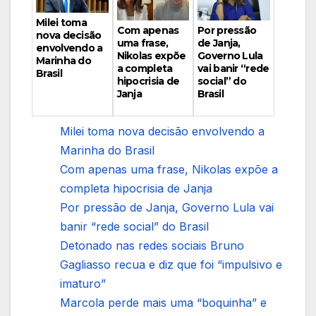
Milei toma
Por pressão
Com apenas
nova decisão
de Janja,
uma frase,
envolvendo a
Governo Lula
Nikolas expõe
Marinha do
vai banir “rede
a completa
Brasil
social” do
hipocrisia de
Brasil
Janja
Milei toma nova decisão envolvendo a
Marinha do Brasil
Com apenas uma frase, Nikolas expõe a
completa hipocrisia de Janja
Por pressão de Janja, Governo Lula vai
banir “rede social” do Brasil
Detonado nas redes sociais Bruno
Gagliasso recua e diz que foi “impulsivo e
imaturo”
Marcola perde mais uma “boquinha” e