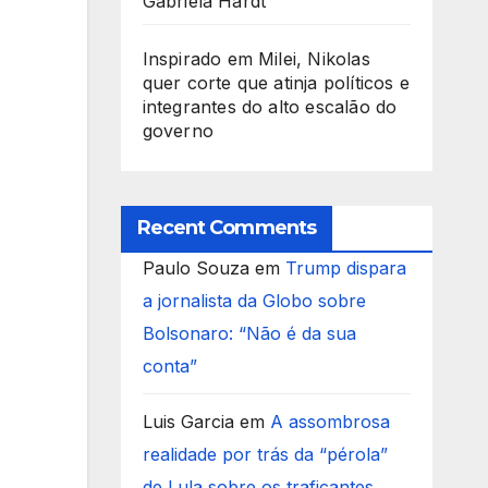
Gabriela Hardt
Inspirado em Milei, Nikolas
quer corte que atinja políticos e
integrantes do alto escalão do
governo
Recent Comments
Paulo Souza
em
Trump dispara
a jornalista da Globo sobre
Bolsonaro: “Não é da sua
conta”
Luis Garcia
em
A assombrosa
realidade por trás da “pérola”
de Lula sobre os traficantes