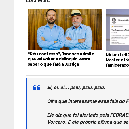
Leia Mais
“Réu confesso”, Janones admite
Miriam Leit
que vai voltar a delinquir. Resta
Master e IN
saber o que fará a Justiça
famigerado
Ei, ei, ei… psiu, psiu, psiu.
Olha que interessante essa fala do
Ele diz que foi alertado pela FEBRA
Vorcaro. E ele próprio afirma que s