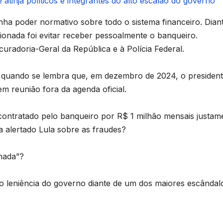
 atinja políticos e integrantes do alto escalão do governo
ha poder normativo sobre todo o sistema financeiro. Dian
onada foi evitar receber pessoalmente o banqueiro.
uradoria-Geral da República e à Polícia Federal.
s quando se lembra que, em dezembro de 2024, o presiden
m reunião fora da agenda oficial.
contratado pelo banqueiro por R$ 1 milhão mensais justam
a alertado Lula sobre as fraudes?
 nada”?
 o leniência do governo diante de um dos maiores escândal