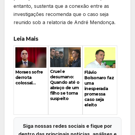
entanto, sustenta que a conexão entre as
investigações recomenda que o caso seja
reunido sob a relatoria de André Mendonça.
Leia Mais
Cruel e
Moraes sofre
Flávio
desumano:
derrota
Bolsonaro faz
Quando até o
colossal…
uma
abraço de um
inesperada
filho se torna
promessa
suspeito
caso seja
eleito
Siga nossas redes sociais e fique por
dentro das principais notícias, análises e