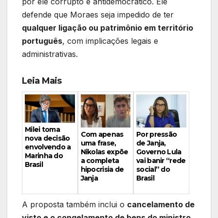
por ele corrupto e antidemocrático. Ele
defende que Moraes seja impedido de ter
qualquer ligação ou patrimônio em território
português
, com implicações legais e
administrativas.
Leia Mais
Milei toma
Por pressão
Com apenas
nova decisão
de Janja,
uma frase,
envolvendo a
Governo Lula
Nikolas expõe
Marinha do
vai banir “rede
a completa
Brasil
social” do
hipocrisia de
Brasil
Janja
A proposta também inclui o
cancelamento de
visto e o congelamento de bens do ministro