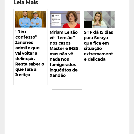
Leia Mais
“Réu
Miriam Leitão
STF dá 15 dias
confesso”,
vê “tensão”
para Soraya
Janones
nos casos
que fica em
admite que
Master e INSS,
situação
vai voltar a
mas não vê
extremament
delinquir.
nada nos
e delicada
Resta saber o
famigerados
que fará a
inquéritos de
Justiça
Xandão