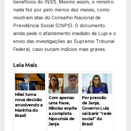
benefícios do INSS. Mesmo assim, o ministro
nada fez por pelo menos dez meses, como
mostram atas do Conselho Nacional de
Previdência Social (CNPS). O documento
ainda pede o afastamento imediato de Lupi e o
envio das investigações ao Supremo Tribunal
Federal, caso surjam indícios mais graves.
Leia Mais
Milei toma
Por pressão
Com apenas
nova decisão
de Janja,
uma frase,
envolvendo a
Governo Lula
Nikolas expõe
Marinha do
vai banir “rede
a completa
Brasil
social” do
hipocrisia de
Brasil
Janja