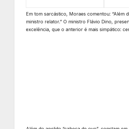
Em tom sarcástico, Moraes comentou: “Além di
ministro relator.” O ministro Flávio Dino, pre
excelência, que o anterior é mais simpático: ce
Além do apelido “cabeça de ovo”, constam em 