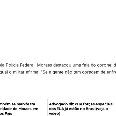
ela Polícia Federal, Moraes destacou uma fala do coronel 
ual o militar afirma: “Se a gente não tem coragem de enfr
mbém se manifesta
Advogado diz que forças especiais
ueldade de Moraes em
dos EUA já estão no Brasil (veja o
os Pais
vídeo)