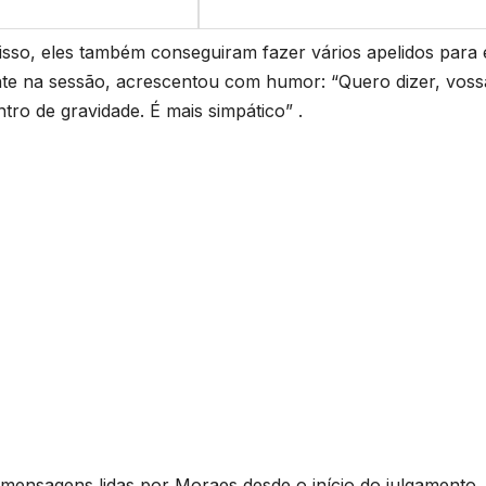
sso, eles também conseguiram fazer vários apelidos para 
sente na sessão, acrescentou com humor: “Quero dizer, voss
ntro de gravidade. É mais simpático” .
mensagens lidas por Moraes desde o início do julgamento