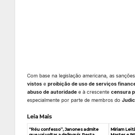
Com base na legislação americana, as sanções
vistos
e
proibição de uso de serviços financ
abuso de autoridade
e à crescente
censura p
especialmente por parte de membros do
Judic
Leia Mais
“Réu confesso”, Janones admite
Miriam Leit
que vai voltar a delinquir. Resta
Master e IN