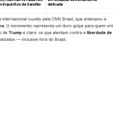
s inquéritos de Xandão
delicada
ta internacional ouvido pela CNN Brasil, que antecipou a
na
. O movimento representa um duro golpe para quem vin
do de
Trump
é claro: os que atentam contra a
liberdade de
lizados — inclusive fora do Brasil.