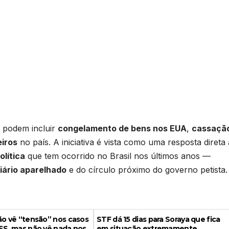
 podem incluir
congelamento de bens nos EUA
,
cassaçã
eiros
no país. A iniciativa é vista como uma resposta direta
olítica
que tem ocorrido no Brasil nos últimos anos —
iário aparelhado
e do círculo próximo do governo petista.
ão vê “tensão” nos casos
STF dá 15 dias para Soraya que fica
SS, mas não vê nada nos
em situação extremamente