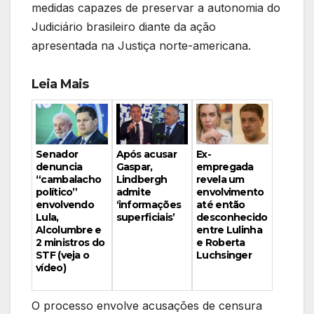
medidas capazes de preservar a autonomia do
Judiciário brasileiro diante da ação
apresentada na Justiça norte-americana.
Leia Mais
Ex-
Senador
Após acusar
empregada
denuncia
Gaspar,
revela um
“cambalacho
Lindbergh
envolvimento
político”
admite
até então
envolvendo
‘informações
desconhecido
Lula,
superficiais’
entre Lulinha
Alcolumbre e
e Roberta
2 ministros do
Luchsinger
STF (veja o
vídeo)
O processo envolve acusações de censura