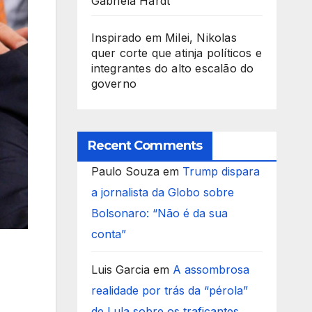
Gabriela Hardt
Inspirado em Milei, Nikolas
quer corte que atinja políticos e
integrantes do alto escalão do
governo
Recent Comments
Paulo Souza
em
Trump dispara
a jornalista da Globo sobre
Bolsonaro: “Não é da sua
conta”
Luis Garcia
em
A assombrosa
realidade por trás da “pérola”
de Lula sobre os traficantes