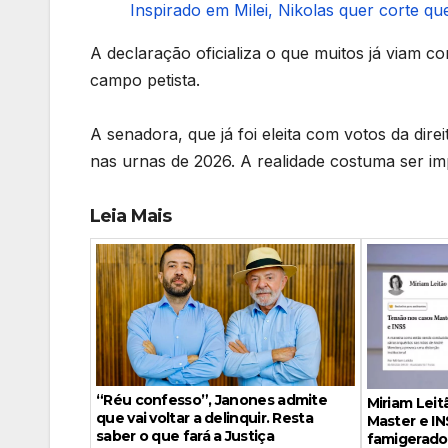
Inspirado em Milei, Nikolas quer corte que
A declaração oficializa o que muitos já viam c
campo petista.
A senadora, que já foi eleita com votos da di
nas urnas de 2026. A realidade costuma ser im
Leia Mais
“Réu confesso”, Janones admite
Miriam Leit
que vai voltar a delinquir. Resta
Master e IN
saber o que fará a Justiça
famigerado