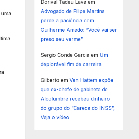
Dorival Tadeu Lava
em
Advogado de Filipe Martins
a uma
perde a paciência com
Guilherme Amado: “Você vai ser
ltima
preso seu verme”
l
Sergio Conde Garcia
em
Um
deplorável fim de carreira
ma
Gilberto
em
Van Hattem expõe
que ex-chefe de gabinete de
Alcolumbre recebeu dinheiro
do grupo do “Careca do INSS”,
Veja o vídeo