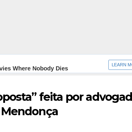
posta” feita por advoga
é Mendonça