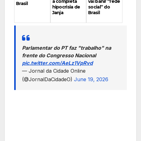
vai banir “rede
a completa
Brasil
social” do
hipocrisia de
Brasil
Janja
Parlamentar do PT faz "trabalho" na
frente do Congresso Nacional
pic.twitter.com/AeLz1VpRvd
— Jornal da Cidade Online
(@JornalDaCidadeO)
June 19, 2026