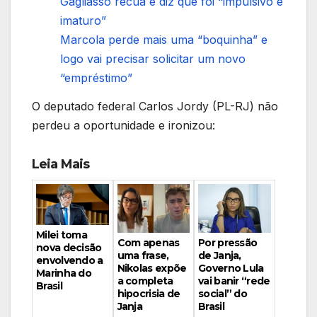
Gagliasso recua e diz que foi “impulsivo e
imaturo”
Marcola perde mais uma “boquinha” e
logo vai precisar solicitar um novo
“empréstimo”
O deputado federal Carlos Jordy (PL-RJ) não
perdeu a oportunidade e ironizou:
Leia Mais
Milei toma
Por pressão
Com apenas
nova decisão
de Janja,
uma frase,
envolvendo a
Governo Lula
Nikolas expõe
Marinha do
vai banir “rede
a completa
Brasil
social” do
hipocrisia de
Brasil
Janja