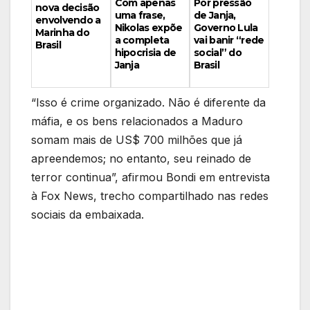
Por pressão
Com apenas
nova decisão
de Janja,
uma frase,
envolvendo a
Governo Lula
Nikolas expõe
Marinha do
vai banir “rede
a completa
Brasil
social” do
hipocrisia de
Brasil
Janja
“Isso é crime organizado. Não é diferente da
máfia, e os bens relacionados a Maduro
somam mais de US$ 700 milhões que já
apreendemos; no entanto, seu reinado de
terror continua”, afirmou Bondi em entrevista
à Fox News, trecho compartilhado nas redes
sociais da embaixada.