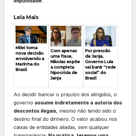
impunidade
.
Leia Mais
Milei toma
Por pressão
Com apenas
nova decisão
de Janja,
uma frase,
envolvendo a
Governo Lula
Nikolas expõe
Marinha do
vai banir “rede
a completa
Brasil
social” do
hipocrisia de
Brasil
Janja
Ao decidir bancar o prejuízo dos atingidos, o
governo
assume indiretamente a autoria dos
descontos ilegais
, mesmo não tendo sido o
destino final do dinheiro. O valor acabou nos
caixas de entidades aliadas, sem qualquer
transparência.
Na prática, teremos uma