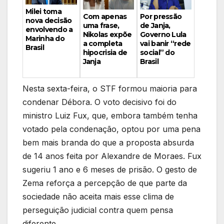
Milei toma
Por pressão
Com apenas
nova decisão
de Janja,
uma frase,
envolvendo a
Governo Lula
Nikolas expõe
Marinha do
vai banir “rede
a completa
Brasil
social” do
hipocrisia de
Brasil
Janja
Nesta sexta-feira, o STF formou maioria para
condenar Débora. O voto decisivo foi do
ministro Luiz Fux, que, embora também tenha
votado pela condenação, optou por uma pena
bem mais branda do que a proposta absurda
de 14 anos feita por Alexandre de Moraes. Fux
sugeriu 1 ano e 6 meses de prisão. O gesto de
Zema reforça a percepção de que parte da
sociedade não aceita mais esse clima de
perseguição judicial contra quem pensa
diferente.