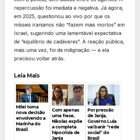
repercussão foi imediata e negativa. Já agora,
em 2025, questionou ao vivo por que os
mísseis iranianos não “fazem mais mortos” em
Israel, sugerindo uma lamentável expectativa
de “equilíbrio de cadáveres”. A reação pública,
mais uma vez, foi de indignação — e ela
precisou voltar atrás.
Leia Mais
Milei toma
Por pressão
Com apenas
nova decisão
de Janja,
uma frase,
envolvendo a
Governo Lula
Nikolas expõe
Marinha do
vai banir “rede
a completa
Brasil
social” do
hipocrisia de
Brasil
Janja