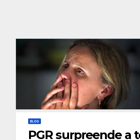
BLOG
PGR surpreende a t