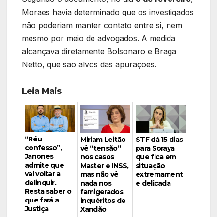
Moraes havia determinado que os investigados
não poderiam manter contato entre si, nem
mesmo por meio de advogados. A medida
alcançava diretamente Bolsonaro e Braga
Netto, que são alvos das apurações.
Leia Mais
“Réu
Miriam Leitão
STF dá 15 dias
confesso”,
vê “tensão”
para Soraya
Janones
nos casos
que fica em
admite que
Master e INSS,
situação
vai voltar a
mas não vê
extremament
delinquir.
nada nos
e delicada
Resta saber o
famigerados
que fará a
inquéritos de
Justiça
Xandão