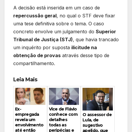
A decisão está inserida em um caso de
repercussão geral
, no qual o STF deve fixar
uma tese definitiva sobre o tema. O caso
concreto envolve um julgamento do
Superior
Tribunal de Justiça (STJ)
, que havia trancado
um inquérito por suposta
ilicitude na
obtenção de provas
através desse tipo de
compartilhamento.
Leia Mais
Vice de Flávio
Ex-
conhece com
empregada
O assessor de
detalhes
revela um
Lula, de
todas as
envolvimento
sugestivo
peripécias e
até então
apelido, que