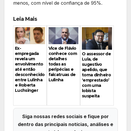
menos, com nível de confiança de 95%.
Leia Mais
Vice de Flávio
Ex-
conhece com
empregada
O assessor de
detalhes
revela um
Lula, de
todas as
envolvimento
sugestivo
peripécias e
até então
apelido, que
falcatruas de
desconhecido
toma dinheiro
Lulinha
entre Lulinha
‘emprestado’
e Roberta
com uma
Luchsinger
lobista
suspeita
Siga nossas redes sociais e fique por
dentro das principais notícias, análises e