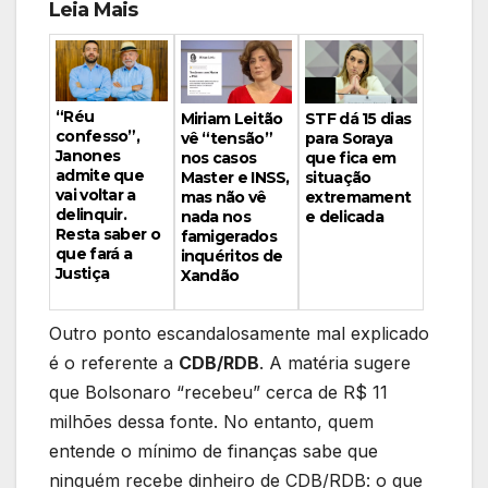
Leia Mais
“Réu
Miriam Leitão
STF dá 15 dias
confesso”,
vê “tensão”
para Soraya
Janones
nos casos
que fica em
admite que
Master e INSS,
situação
vai voltar a
mas não vê
extremament
delinquir.
nada nos
e delicada
Resta saber o
famigerados
que fará a
inquéritos de
Justiça
Xandão
Outro ponto escandalosamente mal explicado
é o referente a
CDB/RDB
. A matéria sugere
que Bolsonaro “recebeu” cerca de R$ 11
milhões dessa fonte. No entanto, quem
entende o mínimo de finanças sabe que
ninguém recebe dinheiro de CDB/RDB: o que