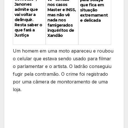
Janones
nos casos
que fica em
admite que
Master e INSS,
situação
vai voltar a
mas não vê
extremament
delinquir.
nada nos
e delicada
Resta saber o
famigerados
que fará a
inquéritos de
Justiça
Xandão
Um homem em uma moto apareceu e roubou
o celular que estava sendo usado para filmar
o parlamentar e o artista. O ladrão conseguiu
fugir pela contramão. O crime foi registrado
por uma câmera de monitoramento de uma
loja.