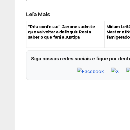
Leia Mais
“Réu confesso”, Janones admite
Miriam Leit
que vai voltar a delinquir. Resta
Master e IN
saber o que fará a Justiça
famigerado
Siga nossas redes sociais e fique por dent