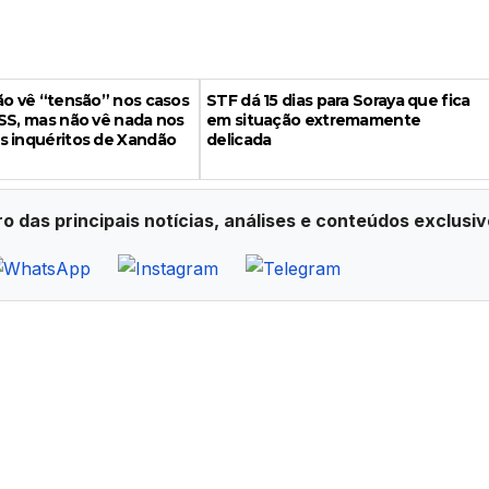
ão vê “tensão” nos casos
STF dá 15 dias para Soraya que fica
SS, mas não vê nada nos
em situação extremamente
s inquéritos de Xandão
delicada
ro das principais notícias, análises e conteúdos exclusiv