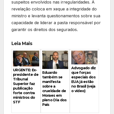
suspeitos envolvidos nas irregularidades. A
revelação coloca em xeque a integridade do
ministro e levanta questionamentos sobre sua
capacidade de liderar a pasta responsável por
garantir os direitos dos segurados.
Leia Mais
Advogado diz
URGENTE: Ex-
Eduardo
que forças
presidente de
também se
especiais dos
Tribunal
manifesta
EUA já estão
Superior faz
sobre a
no Brasil (veja
publicação
crueldade de
o vídeo)
forte contra
Moraes em
ministros do
pleno Dia dos
STF
Pais