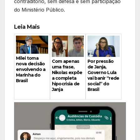
contraditório, sem defesa e sem participação
do Ministério Público.
Leia Mais
Milei toma
Por pressão
Com apenas
nova decisão
de Janja,
uma frase,
envolvendo a
Governo Lula
Nikolas expõe
Marinha do
vai banir “rede
a completa
Brasil
social” do
hipocrisia de
Brasil
Janja