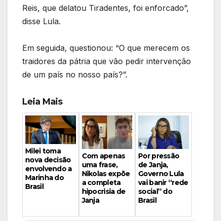
Reis, que delatou Tiradentes, foi enforcado”,
disse Lula.
Em seguida, questionou: “O que merecem os
traidores da pátria que vão pedir intervenção
de um país no nosso país?”.
Leia Mais
Milei toma
Por pressão
Com apenas
nova decisão
de Janja,
uma frase,
envolvendo a
Governo Lula
Nikolas expõe
Marinha do
vai banir “rede
a completa
Brasil
social” do
hipocrisia de
Brasil
Janja