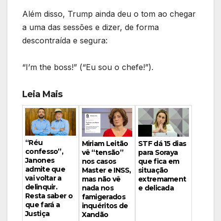
Além disso, Trump ainda deu o tom ao chegar
a uma das sessões e dizer, de forma
descontraída e segura:
“I’m the boss!” (“Eu sou o chefe!”).
Leia Mais
“Réu
Miriam Leitão
STF dá 15 dias
confesso”,
vê “tensão”
para Soraya
Janones
nos casos
que fica em
admite que
Master e INSS,
situação
vai voltar a
mas não vê
extremament
delinquir.
nada nos
e delicada
Resta saber o
famigerados
que fará a
inquéritos de
Justiça
Xandão