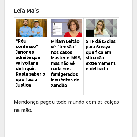
Leia Mais
“Réu
Miriam Leitão
STF dá 15 dias
confesso”,
vê “tensão”
para Soraya
Janones
nos casos
que fica em
admite que
Master e INSS,
situação
vai voltar a
mas não vê
extremament
delinquir.
nada nos
e delicada
Resta saber o
famigerados
que fará a
inquéritos de
Justiça
Xandão
Mendonça pegou todo mundo com as calças
na mão.