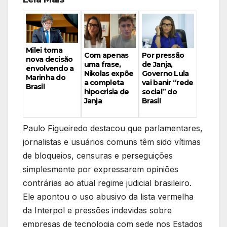
Milei toma
Por pressão
Com apenas
nova decisão
de Janja,
uma frase,
envolvendo a
Governo Lula
Nikolas expõe
Marinha do
vai banir “rede
a completa
Brasil
social” do
hipocrisia de
Brasil
Janja
Paulo Figueiredo destacou que parlamentares,
jornalistas e usuários comuns têm sido vítimas
de bloqueios, censuras e perseguições
simplesmente por expressarem opiniões
contrárias ao atual regime judicial brasileiro.
Ele apontou o uso abusivo da lista vermelha
da Interpol e pressões indevidas sobre
empresas de tecnologia com sede nos Estados