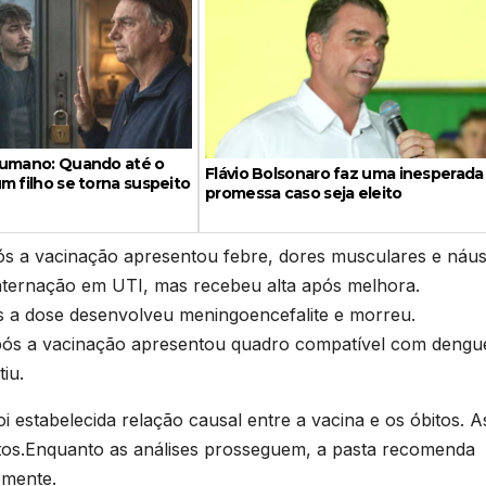
sumano: Quando até o
Flávio Bolsonaro faz uma inesperada
m filho se torna suspeito
promessa caso seja eleito
ós a vacinação apresentou febre, dores musculares e náus
internação em UTI, mas recebeu alta após melhora.
 a dose desenvolveu meningoencefalite e morreu.
pós a vacinação apresentou quadro compatível com dengu
iu.
i estabelecida relação causal entre a vacina e os óbitos. A
atos.Enquanto as análises prosseguem, a pasta recomenda
emente.