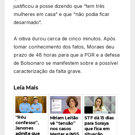
justificou a posse dizendo que “tem três
mulheres em casa” e que “não podia ficar
desarmado”.
A oitiva durou cerca de cinco minutos. Após
tomar conhecimento dos fatos, Moraes deu
prazo de 48 horas para que a PGR e a defesa
de Bolsonaro se manifestem sobre a possível
caracterização da falta grave.
Leia Mais
“Réu
Miriam Leitão
STF dá 15 dias
confesso”,
vê “tensão”
para Soraya
Janones
nos casos
que fica em
admite que
Master e INSS,
situação