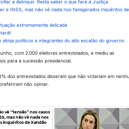
ltar a delinquir. Resta saber o que fará a Justiça
ter e INSS, mas não vê nada nos famigerados inquéritos de
situação extremamente delicada
Hardt
 atinja políticos e integrantes do alto escalão do governo
 junho, com 2.000 eleitores entrevistados, e mediu as
ios para a sucessão presidencial.
4,8% dos entrevistados disseram que não votariam em nen
referiram não opinar.
ão vê “tensão” nos casos
SS, mas não vê nada nos
s inquéritos de Xandão