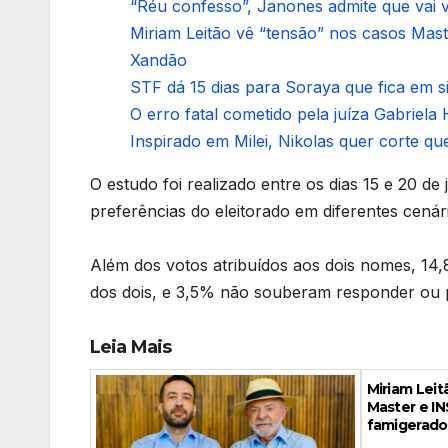
“Réu confesso”, Janones admite que vai vo
Miriam Leitão vê “tensão” nos casos Mas
Xandão
STF dá 15 dias para Soraya que fica em 
O erro fatal cometido pela juíza Gabriela 
Inspirado em Milei, Nikolas quer corte que
O estudo foi realizado entre os dias 15 e 20 de
preferências do eleitorado em diferentes cenár
Além dos votos atribuídos aos dois nomes, 1
dos dois, e 3,5% não souberam responder ou p
Leia Mais
Miriam Leit
Master e IN
famigerado