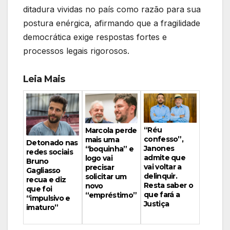
ditadura vividas no país como razão para sua
postura enérgica, afirmando que a fragilidade
democrática exige respostas fortes e
processos legais rigorosos.
Leia Mais
“Réu
Marcola perde
confesso”,
mais uma
Detonado nas
Janones
“boquinha” e
redes sociais
admite que
logo vai
Bruno
vai voltar a
precisar
Gagliasso
delinquir.
solicitar um
recua e diz
Resta saber o
novo
que foi
que fará a
“empréstimo”
“impulsivo e
Justiça
imaturo”