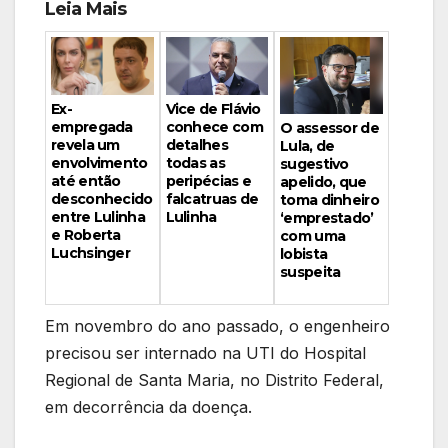
Leia Mais
Vice de Flávio
Ex-
conhece com
empregada
O assessor de
detalhes
revela um
Lula, de
todas as
envolvimento
sugestivo
peripécias e
até então
apelido, que
falcatruas de
desconhecido
toma dinheiro
Lulinha
entre Lulinha
‘emprestado’
e Roberta
com uma
Luchsinger
lobista
suspeita
Em novembro do ano passado, o engenheiro
precisou ser internado na UTI do Hospital
Regional de Santa Maria, no Distrito Federal,
em decorrência da doença.