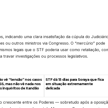
s, indicando uma clara insatisfação da cúpula do Judiciári
aes ou outros ministros via Congresso. O “mercúrio” pode
canismos legais que o STF poderia usar como retaliação, c
a travar investigações ou processos legislativos.
ão vê “tensão” nos casos
STF dá 15 dias para Soraya que fica
SS, mas não vê nada nos
em situação extremamente
s inquéritos de Xandão
delicada
o crescente entre os Poderes — sobretudo após a oposiç