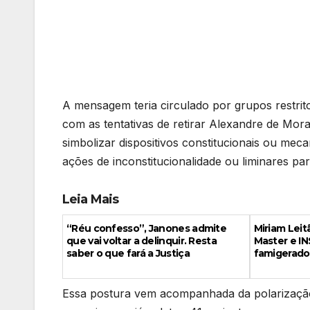
A mensagem teria circulado por grupos restrito
com as tentativas de retirar Alexandre de Mor
simbolizar dispositivos constitucionais ou me
ações de inconstitucionalidade ou liminares par
Leia Mais
“Réu confesso”, Janones admite
Miriam Leit
que vai voltar a delinquir. Resta
Master e IN
saber o que fará a Justiça
famigerado
Essa postura vem acompanhada da polarizaçã