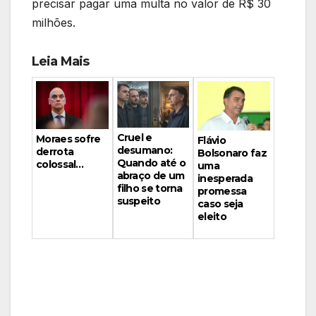
precisar pagar uma multa no valor de R$ 30
milhões.
Leia Mais
Cruel e
Moraes sofre
Flávio
desumano:
derrota
Bolsonaro faz
Quando até o
colossal…
uma
abraço de um
inesperada
filho se torna
promessa
suspeito
caso seja
eleito