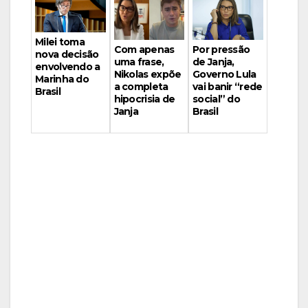
Milei toma
Por pressão
Com apenas
nova decisão
de Janja,
uma frase,
envolvendo a
Governo Lula
Nikolas expõe
Marinha do
vai banir “rede
a completa
Brasil
social” do
hipocrisia de
Brasil
Janja