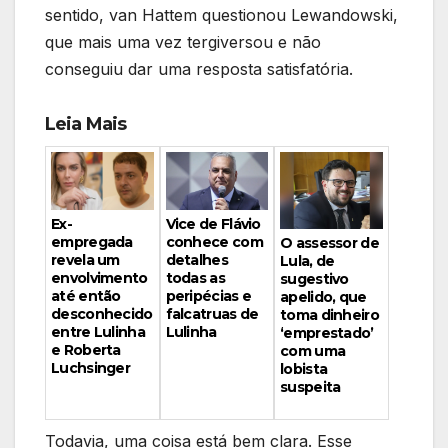
sentido, van Hattem questionou Lewandowski,
que mais uma vez tergiversou e não
conseguiu dar uma resposta satisfatória.
Leia Mais
Vice de Flávio
Ex-
conhece com
empregada
O assessor de
detalhes
revela um
Lula, de
todas as
envolvimento
sugestivo
peripécias e
até então
apelido, que
falcatruas de
desconhecido
toma dinheiro
Lulinha
entre Lulinha
‘emprestado’
e Roberta
com uma
Luchsinger
lobista
suspeita
Todavia, uma coisa está bem clara. Esse