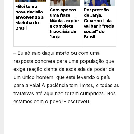
Milei toma
Por pressão
Com apenas
nova decisão
de Janja,
uma frase,
envolvendo a
Governo Lula
Nikolas expõe
Marinha do
vai banir “rede
a completa
Brasil
social” do
hipocrisia de
Brasil
Janja
– Eu só saio daqui morto ou com uma
resposta concreta para uma população que
exige reação diante da escalada de poder de
um único homem, que está levando o país
para a vala! A paciência tem limites, e todas as
tratativas até aqui não foram cumpridas. Nós
estamos com o povo! – escreveu.