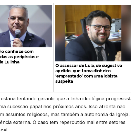
ávio conhece com
das as peripécias e
de Lulinha
O assessor de Lula, de sugestivo
apelido, que toma dinheiro
‘emprestado’ com uma lobista
suspeita
staria tentando garantir que a linha ideológica progressist
ma sucessão papal nos próximos anos. Isso afronta não
em assuntos religiosos, mas também a autonomia da Igreja,
rência externa. O caso tem repercutido mal entre setores
nal.