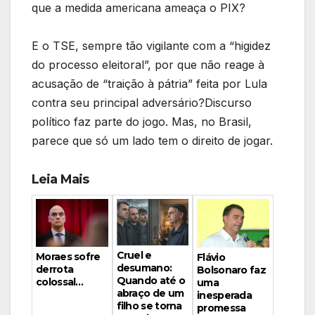
que a medida americana ameaça o PIX?
E o TSE, sempre tão vigilante com a “higidez
do processo eleitoral”, por que não reage à
acusação de “traição à pátria” feita por Lula
contra seu principal adversário?Discurso
político faz parte do jogo. Mas, no Brasil,
parece que só um lado tem o direito de jogar.
Leia Mais
Cruel e
Moraes sofre
Flávio
desumano:
derrota
Bolsonaro faz
Quando até o
colossal…
uma
abraço de um
inesperada
filho se torna
promessa