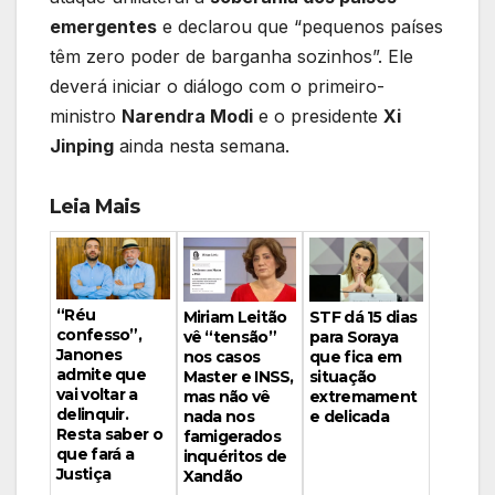
emergentes
e declarou que “pequenos países
têm zero poder de barganha sozinhos”. Ele
deverá iniciar o diálogo com o primeiro-
ministro
Narendra Modi
e o presidente
Xi
Jinping
ainda nesta semana.
Leia Mais
“Réu
Miriam Leitão
STF dá 15 dias
confesso”,
vê “tensão”
para Soraya
Janones
nos casos
que fica em
admite que
Master e INSS,
situação
vai voltar a
mas não vê
extremament
delinquir.
nada nos
e delicada
Resta saber o
famigerados
que fará a
inquéritos de
Justiça
Xandão