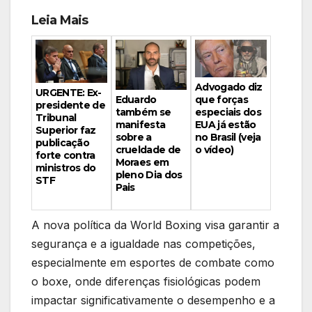
Leia Mais
Advogado diz
URGENTE: Ex-
Eduardo
que forças
presidente de
também se
especiais dos
Tribunal
manifesta
EUA já estão
Superior faz
sobre a
no Brasil (veja
publicação
crueldade de
o vídeo)
forte contra
Moraes em
ministros do
pleno Dia dos
STF
Pais
A nova política da World Boxing visa garantir a
segurança e a igualdade nas competições,
especialmente em esportes de combate como
o boxe, onde diferenças fisiológicas podem
impactar significativamente o desempenho e a