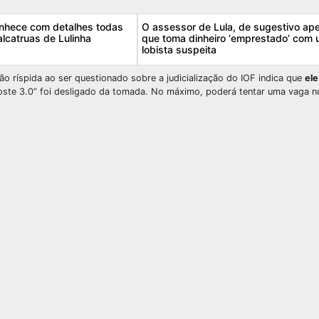
onhece com detalhes todas
O assessor de Lula, de sugestivo ape
alcatruas de Lulinha
que toma dinheiro ‘emprestado’ com
lobista suspeita
o ríspida ao ser questionado sobre a judicialização do IOF indica que
ele
Poste 3.0” foi desligado da tomada. No máximo, poderá tentar uma vaga 