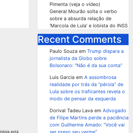
Pimenta (veja o vídeo)
General Mourão solta o verbo
sobre a absurda relação de
‘Marcola de Lula’ e lobista do INSS
Recent Comments
Paulo Souza
em
Trump dispara a
jornalista da Globo sobre
Bolsonaro: “Não é da sua conta”
Luis Garcia
em
A assombrosa
realidade por trás da “pérola” de
Lula sobre os traficantes revela o
modo de pensar da esquerda
Dorival Tadeu Lava
em
Advogado
de Filipe Martins perde a paciência
com Guilherme Amado: “Você vai
ser preso seu verme”
atégia está