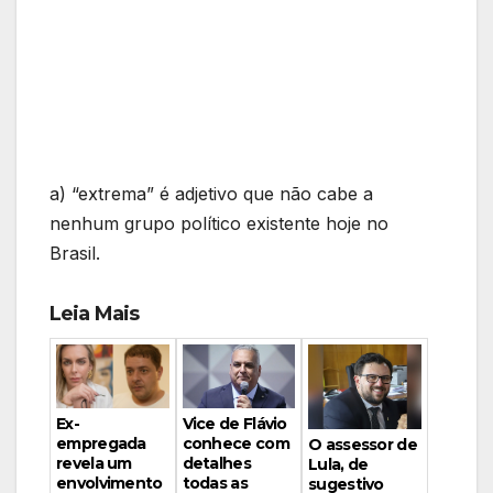
a) “extrema” é adjetivo que não cabe a
nenhum grupo político existente hoje no
Brasil.
Leia Mais
Vice de Flávio
Ex-
conhece com
empregada
O assessor de
detalhes
revela um
Lula, de
todas as
envolvimento
sugestivo