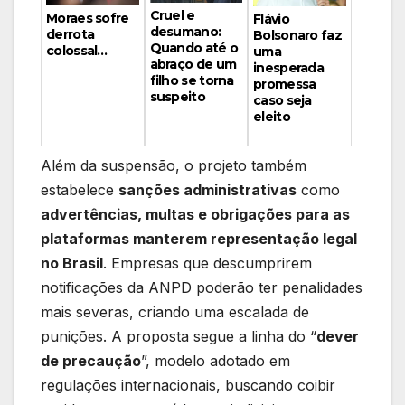
Cruel e
Moraes sofre
Flávio
desumano:
derrota
Bolsonaro faz
Quando até o
colossal…
uma
abraço de um
inesperada
filho se torna
promessa
suspeito
caso seja
eleito
Além da suspensão, o projeto também
estabelece
sanções administrativas
como
advertências, multas e obrigações para as
plataformas manterem representação legal
no Brasil
. Empresas que descumprirem
notificações da ANPD poderão ter penalidades
mais severas, criando uma escalada de
punições. A proposta segue a linha do “
dever
de precaução
”, modelo adotado em
regulações internacionais, buscando coibir