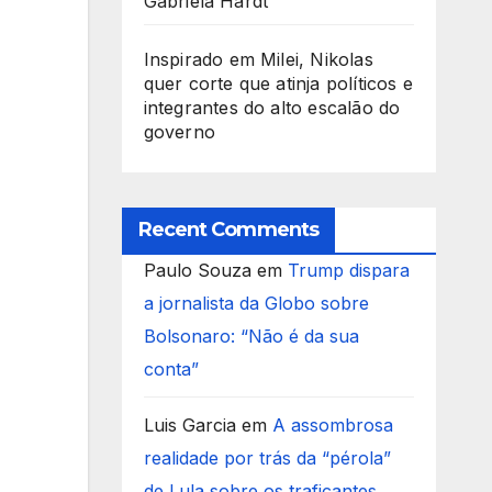
Gabriela Hardt
Inspirado em Milei, Nikolas
quer corte que atinja políticos e
integrantes do alto escalão do
governo
Recent Comments
Paulo Souza
em
Trump dispara
a jornalista da Globo sobre
Bolsonaro: “Não é da sua
conta”
Luis Garcia
em
A assombrosa
realidade por trás da “pérola”
de Lula sobre os traficantes