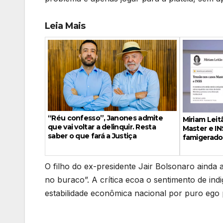
Leia Mais
“Réu confesso”, Janones admite
Miriam Leit
que vai voltar a delinquir. Resta
Master e IN
saber o que fará a Justiça
famigerado
O filho do ex-presidente Jair Bolsonaro ainda al
no buraco”. A crítica ecoa o sentimento de ind
estabilidade econômica nacional por puro ego p