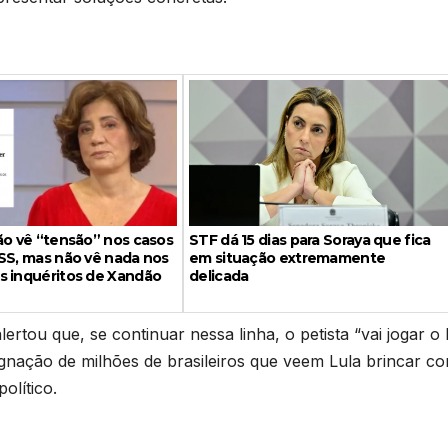
ão vê “tensão” nos casos
STF dá 15 dias para Soraya que fica
SS, mas não vê nada nos
em situação extremamente
s inquéritos de Xandão
delicada
ertou que, se continuar nessa linha, o petista “vai jogar o 
ignação de milhões de brasileiros que veem Lula brincar c
olítico.