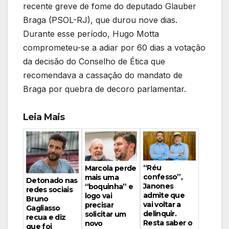
recente greve de fome do deputado Glauber
Braga (PSOL-RJ), que durou nove dias.
Durante esse período, Hugo Motta
comprometeu-se a adiar por 60 dias a votação
da decisão do Conselho de Ética que
recomendava a cassação do mandato de
Braga por quebra de decoro parlamentar.
Leia Mais
“Réu
Marcola perde
confesso”,
mais uma
Detonado nas
Janones
“boquinha” e
redes sociais
admite que
logo vai
Bruno
vai voltar a
precisar
Gagliasso
delinquir.
solicitar um
recua e diz
Resta saber o
novo
que foi