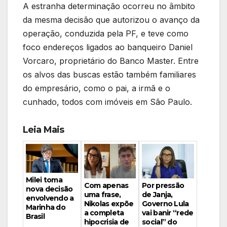
A estranha determinação ocorreu no âmbito
da mesma decisão que autorizou o avanço da
operação, conduzida pela PF, e teve como
foco endereços ligados ao banqueiro Daniel
Vorcaro, proprietário do Banco Master. Entre
os alvos das buscas estão também familiares
do empresário, como o pai, a irmã e o
cunhado, todos com imóveis em São Paulo.
Leia Mais
Milei toma
Por pressão
Com apenas
nova decisão
de Janja,
uma frase,
envolvendo a
Governo Lula
Nikolas expõe
Marinha do
vai banir “rede
a completa
Brasil
social” do
hipocrisia de